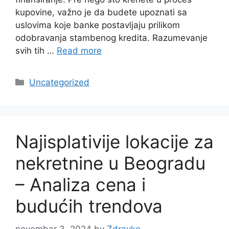
kupovine, važno je da budete upoznati sa
uslovima koje banke postavljaju prilikom
odobravanja stambenog kredita. Razumevanje
svih tih …
Read more
Categories
Uncategorized
Najisplativije lokacije za
nekretnine u Beogradu
– Analiza cena i
budućih trendova
novembar 3, 2024
by
Zdravko