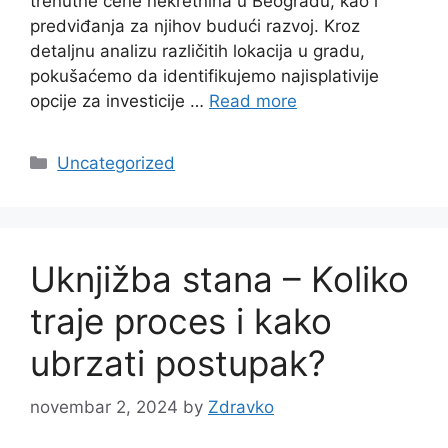
trenutne cene nekretnina u Beogradu, kao i
predviđanja za njihov budući razvoj. Kroz
detaljnu analizu različitih lokacija u gradu,
pokušaćemo da identifikujemo najisplativije
opcije za investicije …
Read more
Categories
Uncategorized
Uknjižba stana – Koliko
traje proces i kako
ubrzati postupak?
novembar 2, 2024
by
Zdravko