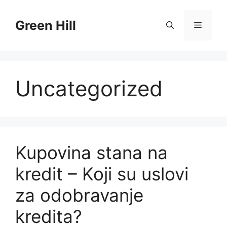
Skip
to
Green Hill
Menu
content
Uncategorized
Kupovina stana na
kredit – Koji su uslovi
za odobravanje
kredita?