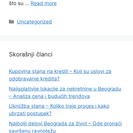
što su …
Read more
Categories
Uncategorized
Skorašnji članci
Kupovina stana na kredit – Koji su uslovi za
odobravanje kredita?
Najisplativije lokacije za nekretnine u Beogradu
– Analiza cena i budućih trendova
Uknjižba stana – Koliko traje proces i kako
ubrzati postupak?
Najbolji delovi Beograda za život – Gde pronaći
savršenu ravnotežu