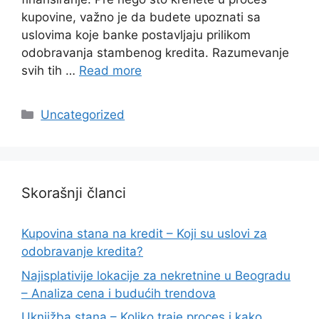
kupovine, važno je da budete upoznati sa
uslovima koje banke postavljaju prilikom
odobravanja stambenog kredita. Razumevanje
svih tih …
Read more
Categories
Uncategorized
Skorašnji članci
Kupovina stana na kredit – Koji su uslovi za
odobravanje kredita?
Najisplativije lokacije za nekretnine u Beogradu
– Analiza cena i budućih trendova
Uknjižba stana – Koliko traje proces i kako