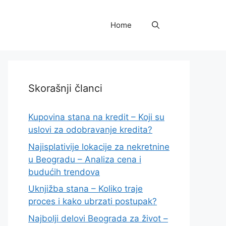
Home
Skorašnji članci
Kupovina stana na kredit – Koji su
uslovi za odobravanje kredita?
Najisplativije lokacije za nekretnine
u Beogradu – Analiza cena i
budućih trendova
Uknjižba stana – Koliko traje
proces i kako ubrzati postupak?
Najbolji delovi Beograda za život –