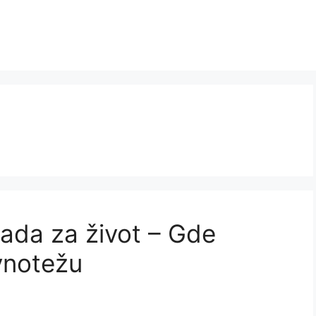
rada za život – Gde
vnotežu