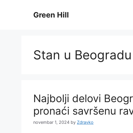
Skip
to
Green Hill
content
Stan u Beogradu
Najbolji delovi Beog
pronaći savršenu ra
novembar 1, 2024
by
Zdravko