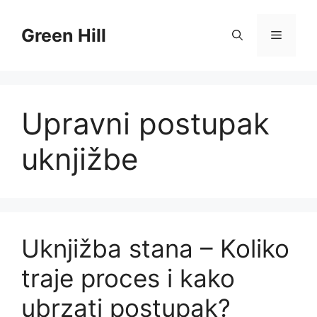
Skip
to
Green Hill
Menu
content
Upravni postupak
uknjižbe
Uknjižba stana – Koliko
traje proces i kako
ubrzati postupak?