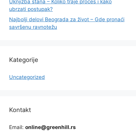
Uknjižba stana – Koliko traje proces i kako
ubrzati postupak?
Najbolji delovi Beograda za život – Gde pronaći
savršenu ravnotežu
Kategorije
Uncategorized
Kontakt
Email:
online@greenhill.rs