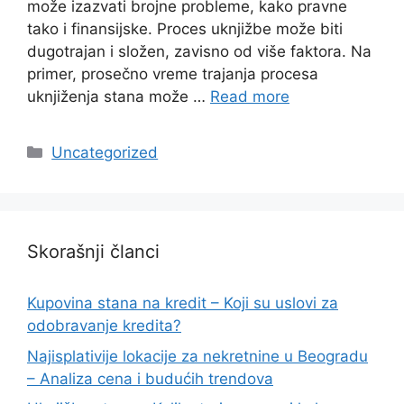
može izazvati brojne probleme, kako pravne
tako i finansijske. Proces uknjižbe može biti
dugotrajan i složen, zavisno od više faktora. Na
primer, prosečno vreme trajanja procesa
uknjiženja stana može …
Read more
Categories
Uncategorized
Skorašnji članci
Kupovina stana na kredit – Koji su uslovi za
odobravanje kredita?
Najisplativije lokacije za nekretnine u Beogradu
– Analiza cena i budućih trendova